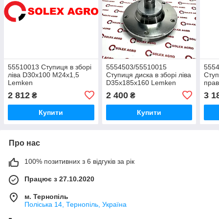
55510013 Ступиця в зборі
5554503/55510015
555
ліва D30x100 M24x1,5
Ступиця диска в зборі ліва
Ступ
Lemken
D35x185x160 Lemken
пра
Lem
2 812
2 400
3 1
₴
₴
Купити
Купити
Про нас
100% позитивних з 6 відгуків за рік
Працює з 27.10.2020
м. Тернопіль
Поліська 14, Тернопіль, Україна