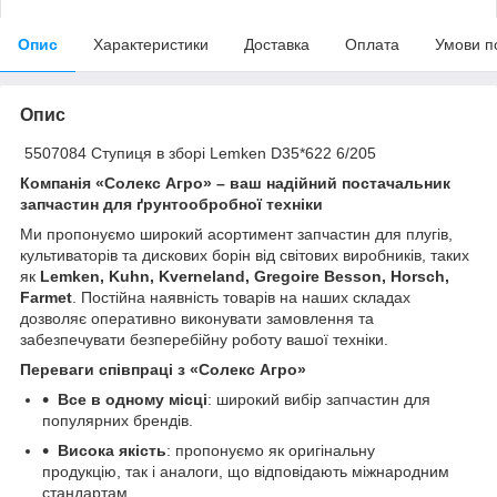
Опис
Характеристики
Доставка
Оплата
Умови п
Опис
5507084 Ступиця в зборі Lemken D35*622 6/205
Компанія «Солекс Агро» – ваш надійний постачальник
запчастин для ґрунтообробної техніки
Ми пропонуємо широкий асортимент запчастин для плугів,
культиваторів та дискових борін від світових виробників, таких
як
Lemken, Kuhn, Kverneland, Gregoire Besson, Horsch,
Farmet
. Постійна наявність товарів на наших складах
дозволяє оперативно виконувати замовлення та
забезпечувати безперебійну роботу вашої техніки.
Переваги співпраці з «Солекс Агро»
Все в одному місці
: широкий вибір запчастин для
популярних брендів.
Висока якість
: пропонуємо як оригінальну
продукцію, так і аналоги, що відповідають міжнародним
стандартам.