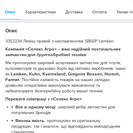
Опис
Характеристики
Доставка
Оплата
Умови п
Опис
3352234 Леміш правий з наплавленням SB56P Lemken
Компанія «Солекс Агро» – ваш надійний постачальник
запчастин для ґрунтообробної техніки
Ми пропонуємо широкий асортимент запчастин для плугів,
культиваторів та дискових борін від світових виробників, таких
як
Lemken, Kuhn, Kverneland, Gregoire Besson, Horsch,
Farmet
. Постійна наявність товарів на наших складах
дозволяє оперативно виконувати замовлення та
забезпечувати безперебійну роботу вашої техніки.
Переваги співпраці з «Солекс Агро»
Все в одному місці
: широкий вибір запчастин для
популярних брендів.
Висока якість
: пропонуємо як оригінальну
продукцію, так і аналоги, що відповідають міжнародним
стандартам.