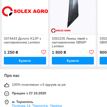
3374443 Долото K12P з
3352235 Леміш лівий с
3352
наплавленням Lemken
наплавленням SB56P
SB4
Lemken
1 250
1 800
900
₴
₴
Купити
Купити
Про нас
100% позитивних з 6 відгуків за рік
Працює з 27.10.2020
м. Тернопіль
Поліська 14, Тернопіль, Україна