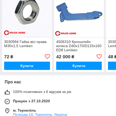
3030994 Гайка вісі права
4506310 Кронштейн
3030
M30x1,5 Lemken
колеса D40x170/D133x160
Lem
ED8 Lemken
72
42 000
48
₴
₴
Купити
Купити
Про нас
100% позитивних з 6 відгуків за рік
Працює з 27.10.2020
м. Тернопіль
Поліська 14, Тернопіль, Україна