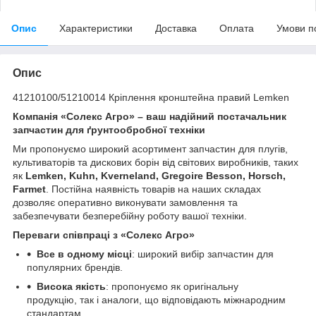
Опис
Характеристики
Доставка
Оплата
Умови п
Опис
41210100/51210014 Кріплення кронштейна правий Lemken
Компанія «Солекс Агро» – ваш надійний постачальник
запчастин для ґрунтообробної техніки
Ми пропонуємо широкий асортимент запчастин для плугів,
культиваторів та дискових борін від світових виробників, таких
як
Lemken, Kuhn, Kverneland, Gregoire Besson, Horsch,
Farmet
. Постійна наявність товарів на наших складах
дозволяє оперативно виконувати замовлення та
забезпечувати безперебійну роботу вашої техніки.
Переваги співпраці з «Солекс Агро»
Все в одному місці
: широкий вибір запчастин для
популярних брендів.
Висока якість
: пропонуємо як оригінальну
продукцію, так і аналоги, що відповідають міжнародним
стандартам.