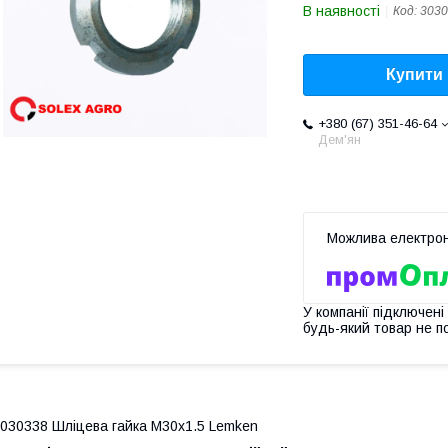
В наявності
Код:
3030
Купити
+380 (67) 351-46-64
Дем'ян
У компанії підключені
будь-який товар не п
030338 Шліцева гайка M30х1.5 Lemken