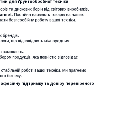
тин для ґрунтообробної техніки
рів та дискових борін від світових виробників,
Farmet
. Постійна наявність товарів на наших
ати безперебійну роботу вашої техніки.
х брендів.
налоги, що відповідають міжнародним
ка замовлень.
ибором продукції, яка повністю відповідає
стабільній роботі вашої техніки. Ми прагнемо
го бізнесу.
рофесійну підтримку та довіру перевіреного