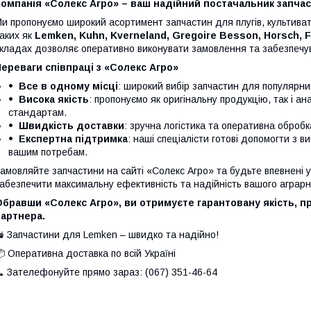
омпанія «Солекс Агро» – ваш надійний постачальник запчас
и пропонуємо широкий асортимент запчастин для плугів, культивато
аких як
Lemken, Kuhn, Kverneland, Gregoire Besson, Horsch, 
кладах дозволяє оперативно виконувати замовлення та забезпечув
ереваги співпраці з «Солекс Агро»
Все в одному місці
: широкий вибір запчастин для популярни
Висока якість
: пропонуємо як оригінальну продукцію, так і а
стандартам.
Швидкість доставки
: зручна логістика та оперативна оброб
Експертна підтримка
: наші спеціалісти готові допомогти з в
вашим потребам.
амовляйте запчастини на сайті «Солекс Агро» та будьте впевнені у 
абезпечити максимальну ефективність та надійність вашого аграрно
бравши «Солекс Агро», ви отримуєте гарантовану якість, п
партнера.
 Запчастини для Lemken – швидко та надійно!
 Оперативна доставка по всій Україні
 Зателефонуйте прямо зараз: (067) 351-46-64