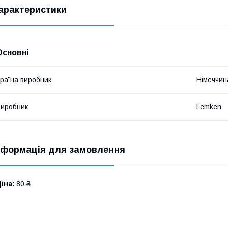
арактеристики
Основні
раїна виробник
Німеччин
иробник
Lemken
нформація для замовлення
іна:
80 ₴