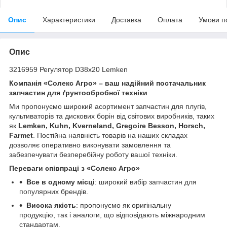
Опис
Характеристики
Доставка
Оплата
Умови п
Опис
3216959 Регулятор D38х20 Lemken
Компанія «Солекс Агро» – ваш надійний постачальник
запчастин для ґрунтообробної техніки
Ми пропонуємо широкий асортимент запчастин для плугів,
культиваторів та дискових борін від світових виробників, таких
як
Lemken, Kuhn, Kverneland, Gregoire Besson, Horsch,
Farmet
. Постійна наявність товарів на наших складах
дозволяє оперативно виконувати замовлення та
забезпечувати безперебійну роботу вашої техніки.
Переваги співпраці з «Солекс Агро»
Все в одному місці
: широкий вибір запчастин для
популярних брендів.
Висока якість
: пропонуємо як оригінальну
продукцію, так і аналоги, що відповідають міжнародним
стандартам.