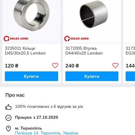
3235011 Кільце
3172005 Втулка
3173
D45/30x20,5 Lemken
D44/40х20 Lemken
EG3
120
240
144
₴
₴
Купити
Купити
Про нас
100% позитивних з 6 відгуків за рік
Працює з 27.10.2020
м. Тернопіль
Поліська 14, Тернопіль, Україна