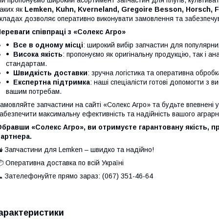
и пропонуємо широкий асортимент запчастин для плугів, культивато
аких як
Lemken, Kuhn, Kverneland, Gregoire Besson, Horsch, 
кладах дозволяє оперативно виконувати замовлення та забезпечув
ереваги співпраці з «Солекс Агро»
Все в одному місці
: широкий вибір запчастин для популярни
Висока якість
: пропонуємо як оригінальну продукцію, так і а
стандартам.
Швидкість доставки
: зручна логістика та оперативна оброб
Експертна підтримка
: наші спеціалісти готові допомогти з в
вашим потребам.
амовляйте запчастини на сайті «Солекс Агро» та будьте впевнені у 
абезпечити максимальну ефективність та надійність вашого аграрно
бравши «Солекс Агро», ви отримуєте гарантовану якість, п
партнера.
 Запчастини для Lemken – швидко та надійно!
 Оперативна доставка по всій Україні
 Зателефонуйте прямо зараз: (067) 351-46-64
арактеристики