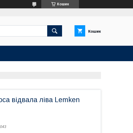
Кошик
Кошик
оса відвала ліва Lemken
043