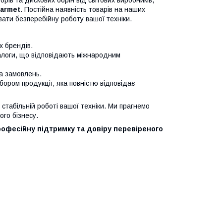
рів та дискових борін від світових виробників,
Farmet
. Постійна наявність товарів на наших
ати безперебійну роботу вашої техніки.
х брендів.
налоги, що відповідають міжнародним
ка замовлень.
ибором продукції, яка повністю відповідає
стабільній роботі вашої техніки. Ми прагнемо
го бізнесу.
рофесійну підтримку та довіру перевіреного