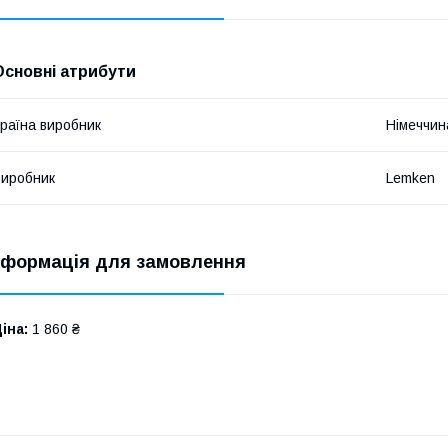
Основні атрибути
раїна виробник
Німеччин
иробник
Lemken
нформація для замовлення
іна:
1 860 ₴