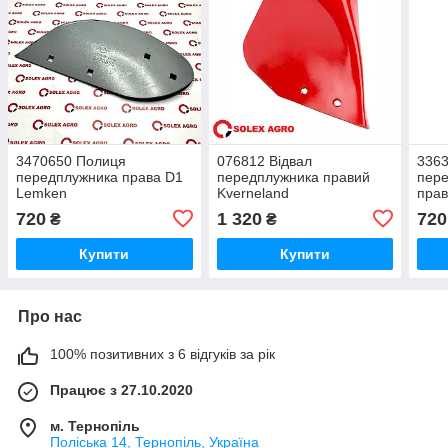
3470650 Полиця
076812 Відвал
336
передплужника права D1
передплужника правий
пер
Lemken
Kverneland
пра
720
1 320
720
₴
₴
Купити
Купити
Про нас
100% позитивних з 6 відгуків за рік
Працює з 27.10.2020
м. Тернопіль
Поліська 14, Тернопіль, Україна