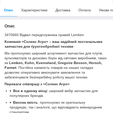
Опис
Характеристики
Доставка
Оплата
Умови п
Опис
3470660 Відвал передплужника правий Lemken
Компанія «Солекс Агро» – ваш надійний постачальник
запчастин для ґрунтообробної техніки
Ми пропонуємо широкий асортимент запчастин для плугів,
культиваторів та дискових борін від світових виробників, таких
як
Lemken, Kuhn, Kverneland, Gregoire Besson, Horsch,
Farmet
. Постійна наявність товарів на наших складах
дозволяє оперативно виконувати замовлення та
забезпечувати безперебійну роботу вашої техніки.
Переваги співпраці з «Солекс Агро»
Все в одному місці
: широкий вибір запчастин для
популярних брендів.
Висока якість
: пропонуємо як оригінальну
продукцію, так і аналоги, що відповідають міжнародним
стандартам.