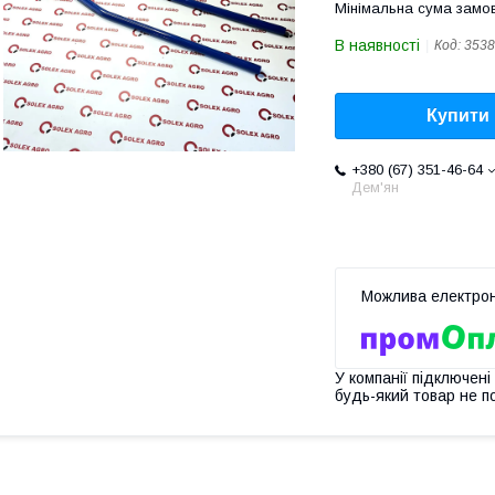
Мінімальна сума замов
В наявності
Код:
3538
Купити
+380 (67) 351-46-64
Дем'ян
У компанії підключені
будь-який товар не п