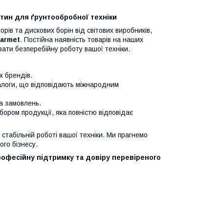
тин для ґрунтообробної техніки
рів та дискових борін від світових виробників,
Farmet
. Постійна наявність товарів на наших
ати безперебійну роботу вашої техніки.
х брендів.
налоги, що відповідають міжнародним
ка замовлень.
ибором продукції, яка повністю відповідає
стабільній роботі вашої техніки. Ми прагнемо
го бізнесу.
рофесійну підтримку та довіру перевіреного