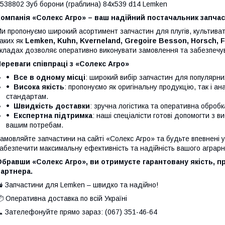
538802 Зуб борони (граблина) 84х539 d14 Lemken
омпанія «Солекс Агро» – ваш надійний постачальник запчас
и пропонуємо широкий асортимент запчастин для плугів, культивато
аких як
Lemken, Kuhn, Kverneland, Gregoire Besson, Horsch, 
кладах дозволяє оперативно виконувати замовлення та забезпечув
ереваги співпраці з «Солекс Агро»
Все в одному місці
: широкий вибір запчастин для популярни
Висока якість
: пропонуємо як оригінальну продукцію, так і а
стандартам.
Швидкість доставки
: зручна логістика та оперативна оброб
Експертна підтримка
: наші спеціалісти готові допомогти з в
вашим потребам.
амовляйте запчастини на сайті «Солекс Агро» та будьте впевнені у 
абезпечити максимальну ефективність та надійність вашого аграрно
бравши «Солекс Агро», ви отримуєте гарантовану якість, п
партнера.
 Запчастини для Lemken – швидко та надійно!
 Оперативна доставка по всій Україні
 Зателефонуйте прямо зараз: (067) 351-46-64