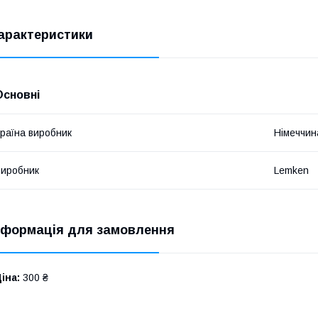
арактеристики
Основні
раїна виробник
Німеччин
иробник
Lemken
нформація для замовлення
іна:
300 ₴