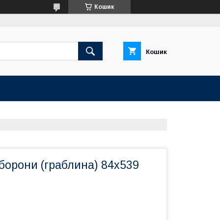
Кошик
Кошик
борони (граблина) 84х539