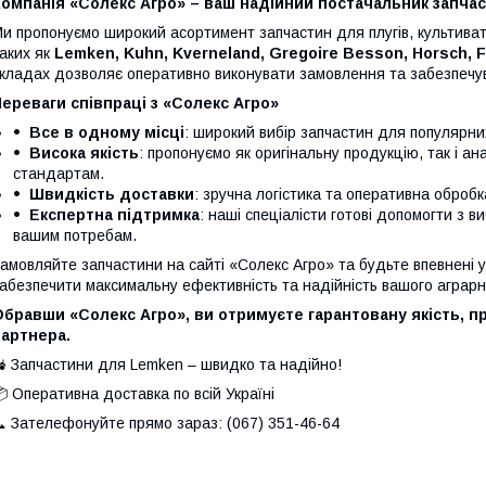
омпанія «Солекс Агро» – ваш надійний постачальник запчас
и пропонуємо широкий асортимент запчастин для плугів, культивато
аких як
Lemken, Kuhn, Kverneland, Gregoire Besson, Horsch, 
кладах дозволяє оперативно виконувати замовлення та забезпечув
ереваги співпраці з «Солекс Агро»
Все в одному місці
: широкий вибір запчастин для популярни
Висока якість
: пропонуємо як оригінальну продукцію, так і а
стандартам.
Швидкість доставки
: зручна логістика та оперативна оброб
Експертна підтримка
: наші спеціалісти готові допомогти з в
вашим потребам.
амовляйте запчастини на сайті «Солекс Агро» та будьте впевнені у 
абезпечити максимальну ефективність та надійність вашого аграрно
бравши «Солекс Агро», ви отримуєте гарантовану якість, п
партнера.
 Запчастини для Lemken – швидко та надійно!
 Оперативна доставка по всій Україні
 Зателефонуйте прямо зараз: (067) 351-46-64