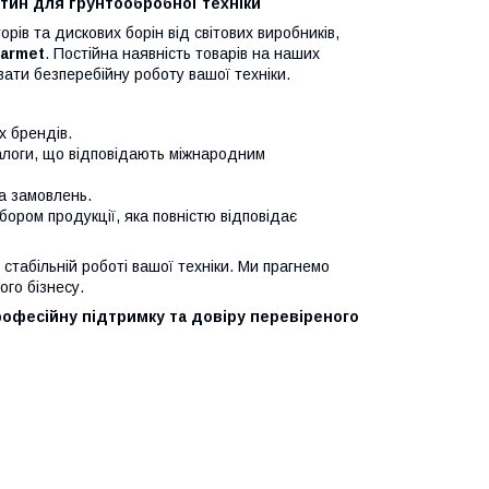
тин для ґрунтообробної техніки
рів та дискових борін від світових виробників,
Farmet
. Постійна наявність товарів на наших
ати безперебійну роботу вашої техніки.
х брендів.
налоги, що відповідають міжнародним
ка замовлень.
ибором продукції, яка повністю відповідає
стабільній роботі вашої техніки. Ми прагнемо
го бізнесу.
рофесійну підтримку та довіру перевіреного