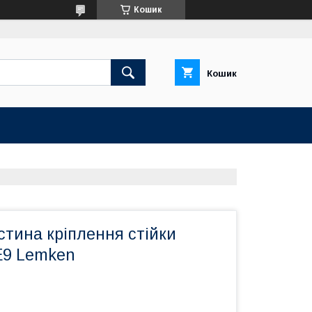
Кошик
Кошик
тина кріплення стійки
E9 Lemken