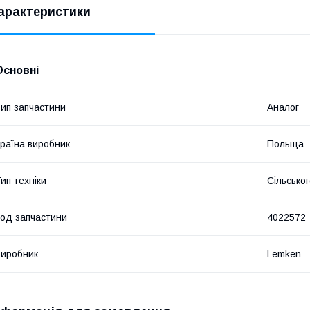
арактеристики
Основні
ип запчастини
Аналог
раїна виробник
Польща
ип техніки
Сільсько
од запчастини
4022572
иробник
Lemken