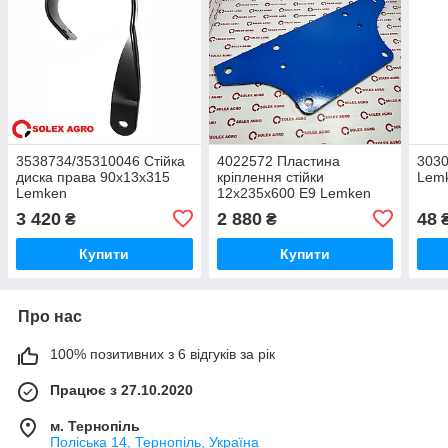
3538734/35310046 Стійка
4022572 Пластина
3030
диска права 90х13х315
кріплення стійки
Lem
Lemken
12x235x600 E9 Lemken
3 420
2 880
48
₴
₴
Купити
Купити
Про нас
100% позитивних з 6 відгуків за рік
Працює з 27.10.2020
м. Тернопіль
Поліська 14, Тернопіль, Україна