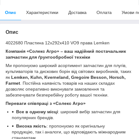
Опис
Характеристики
Доставка
Оплата
Умови п
Опис
4022680 Пластина 12х292х410 VO9 права Lemken
Компанія «Солекс Агро» – ваш надійний постачальник
запчастин для ґрунтообробної техніки
Ми пропонуємо широкий асортимент запчастин для плугів,
культиваторів та дискових борін від світових виробників, таких
як
Lemken, Kuhn, Kverneland, Gregoire Besson, Horsch,
Farmet
. Постійна наявність товарів на наших складах
дозволяє оперативно виконувати замовлення та
забезпечувати безперебійну роботу вашої техніки.
Переваги співпраці з «Солекс Агро»
Все в одному місці
: широкий вибір запчастин для
популярних брендів.
Висока якість
: пропонуємо як оригінальну
продукцію, так і аналоги, що відповідають міжнародним
стандартам.