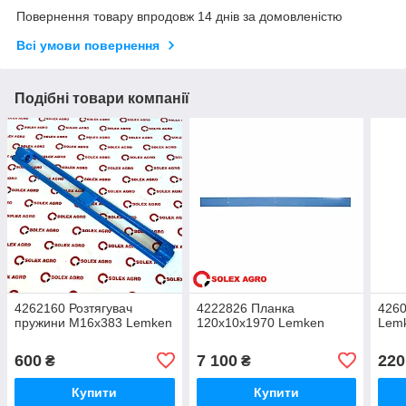
Повернення товару впродовж 14 днів за домовленістю
Всі умови повернення
Подібні товари компанії
4262160 Розтягувач
4222826 Планка
4260
пружини M16x383 Lemken
120x10x1970 Lemken
Lem
600
7 100
220
₴
₴
Купити
Купити