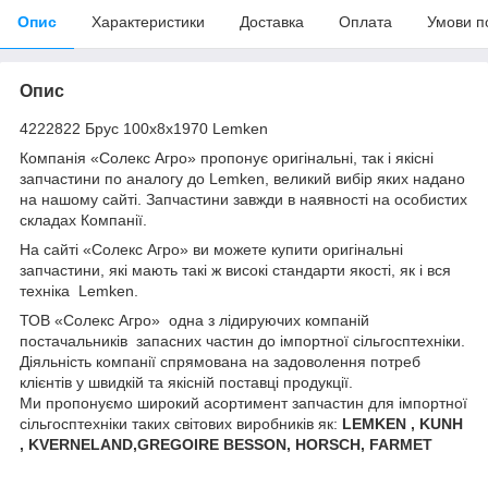
Опис
Характеристики
Доставка
Оплата
Умови п
Опис
4222822 Брус 100x8x1970 Lemken
Компанія «Солекс Агро» пропонує оригінальні, так і якісні
запчастини по аналогу до Lemken, великий вибір яких надано
на нашому сайті. Запчастини завжди в наявності на особистих
складах Компанії.
На сайті «Солекс Агро» ви можете купити оригінальні
запчастини, які мають такі ж високі стандарти якості, як і вся
техніка Lemken.
ТОВ «Солекс Агро» одна з лідируючих компаній
постачальників запасних частин до імпортної сільгосптехніки.
Діяльність компанії спрямована на задоволення потреб
клієнтів у швидкій та якісній поставці продукції.
Ми пропонуємо широкий асортимент запчастин для імпортної
сільгосптехніки таких світових виробників як:
LEMKEN , KUNH
, KVERNELAND,GREGOIRE BESSON, HORSCH, FARMET