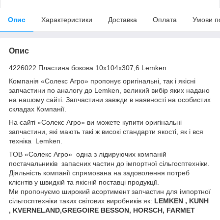
Опис
Характеристики
Доставка
Оплата
Умови п
Опис
4226022 Пластина бокова 10х104х307,6 Lemken
Компанія «Солекс Агро» пропонує оригінальні, так і якісні
запчастини по аналогу до Lemken, великий вибір яких надано
на нашому сайті. Запчастини завжди в наявності на особистих
складах Компанії.
На сайті «Солекс Агро» ви можете купити оригінальні
запчастини, які мають такі ж високі стандарти якості, як і вся
техніка Lemken.
ТОВ «Солекс Агро» одна з лідируючих компаній
постачальників запасних частин до імпортної сільгосптехніки.
Діяльність компанії спрямована на задоволення потреб
клієнтів у швидкій та якісній поставці продукції.
Ми пропонуємо широкий асортимент запчастин для імпортної
сільгосптехніки таких світових виробників як:
LEMKEN , KUNH
, KVERNELAND,GREGOIRE BESSON, HORSCH, FARMET