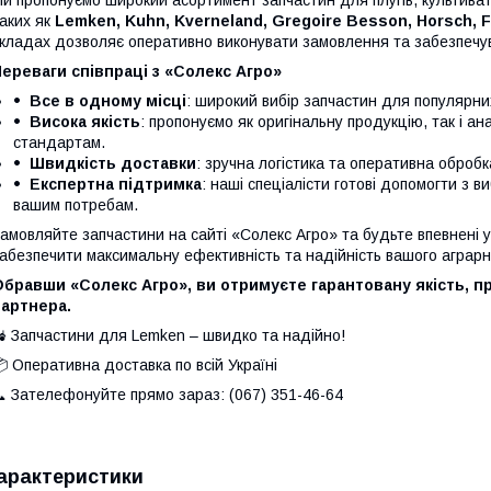
и пропонуємо широкий асортимент запчастин для плугів, культивато
аких як
Lemken, Kuhn, Kverneland, Gregoire Besson, Horsch, 
кладах дозволяє оперативно виконувати замовлення та забезпечув
ереваги співпраці з «Солекс Агро»
Все в одному місці
: широкий вибір запчастин для популярни
Висока якість
: пропонуємо як оригінальну продукцію, так і а
стандартам.
Швидкість доставки
: зручна логістика та оперативна оброб
Експертна підтримка
: наші спеціалісти готові допомогти з в
вашим потребам.
амовляйте запчастини на сайті «Солекс Агро» та будьте впевнені у 
абезпечити максимальну ефективність та надійність вашого аграрно
бравши «Солекс Агро», ви отримуєте гарантовану якість, п
партнера.
 Запчастини для Lemken – швидко та надійно!
 Оперативна доставка по всій Україні
 Зателефонуйте прямо зараз: (067) 351-46-64
арактеристики