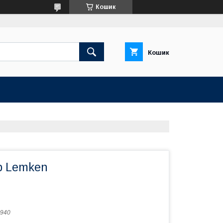
Кошик
Кошик
р Lemken
940