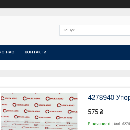
РО НАС
КОНТАКТИ
4278940 Упо
575 ₴
В наявності
Код:
4278