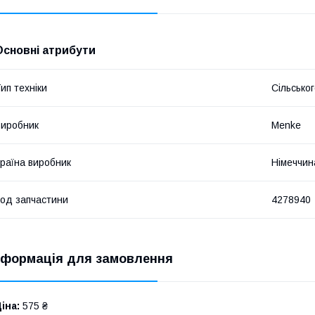
Основні атрибути
ип техніки
Сільсько
иробник
Menke
раїна виробник
Німеччин
од запчастини
4278940
нформація для замовлення
іна:
575 ₴