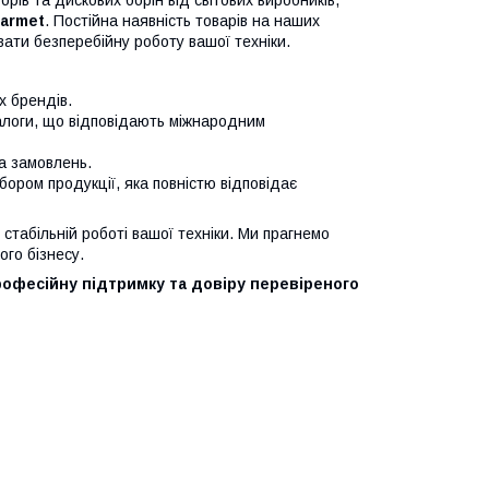
рів та дискових борін від світових виробників,
Farmet
. Постійна наявність товарів на наших
ати безперебійну роботу вашої техніки.
х брендів.
налоги, що відповідають міжнародним
ка замовлень.
ибором продукції, яка повністю відповідає
стабільній роботі вашої техніки. Ми прагнемо
го бізнесу.
рофесійну підтримку та довіру перевіреного