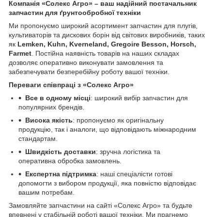
Компанія «Солекс Агро» – ваш надійний постачальник
запчастин для ґрунтообробної техніки
Ми пропонуємо широкий асортимент запчастин для плугів,
культиваторів та дискових борін від світових виробників, таких
як
Lemken, Kuhn, Kverneland, Gregoire Besson, Horsch,
Farmet
. Постійна наявність товарів на наших складах
дозволяє оперативно виконувати замовлення та
забезпечувати безперебійну роботу вашої техніки.
Переваги співпраці з «Солекс Агро»
Все в одному місці
: широкий вибір запчастин для
популярних брендів.
Висока якість
: пропонуємо як оригінальну
продукцію, так і аналоги, що відповідають міжнародним
стандартам.
Швидкість доставки
: зручна логістика та
оперативна обробка замовлень.
Експертна підтримка
: наші спеціалісти готові
допомогти з вибором продукції, яка повністю відповідає
вашим потребам.
Замовляйте запчастини на сайті «Солекс Агро» та будьте
впевнені у стабільній роботі вашої техніки. Ми прагнемо