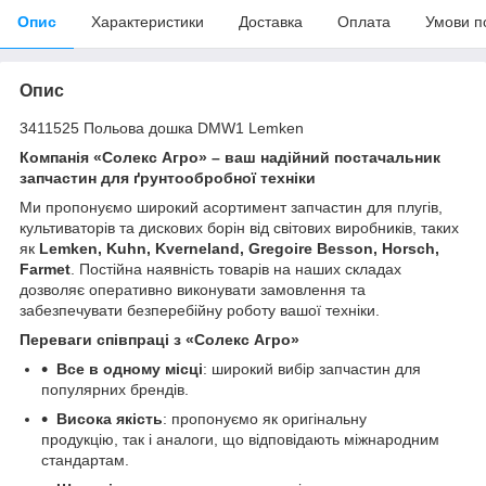
Опис
Характеристики
Доставка
Оплата
Умови п
Опис
3411525 Польова дошка DMW1 Lemken
Компанія «Солекс Агро» – ваш надійний постачальник
запчастин для ґрунтообробної техніки
Ми пропонуємо широкий асортимент запчастин для плугів,
культиваторів та дискових борін від світових виробників, таких
як
Lemken, Kuhn, Kverneland, Gregoire Besson, Horsch,
Farmet
. Постійна наявність товарів на наших складах
дозволяє оперативно виконувати замовлення та
забезпечувати безперебійну роботу вашої техніки.
Переваги співпраці з «Солекс Агро»
Все в одному місці
: широкий вибір запчастин для
популярних брендів.
Висока якість
: пропонуємо як оригінальну
продукцію, так і аналоги, що відповідають міжнародним
стандартам.