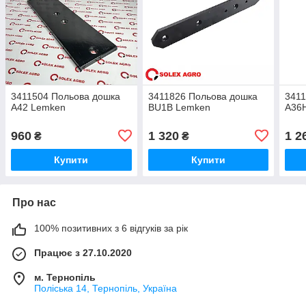
3411504 Польова дошка
3411826 Польова дошка
3411
А42 Lemken
BU1B Lemken
А36
960
1 320
1 2
₴
₴
Купити
Купити
Про нас
100% позитивних з 6 відгуків за рік
Працює з 27.10.2020
м. Тернопіль
Поліська 14, Тернопіль, Україна