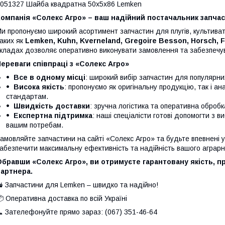
051327 Шайба квадратна 50х5х86 Lemken
омпанія «Солекс Агро» – ваш надійний постачальник запчас
и пропонуємо широкий асортимент запчастин для плугів, культивато
аких як
Lemken, Kuhn, Kverneland, Gregoire Besson, Horsch, 
кладах дозволяє оперативно виконувати замовлення та забезпечув
ереваги співпраці з «Солекс Агро»
Все в одному місці
: широкий вибір запчастин для популярни
Висока якість
: пропонуємо як оригінальну продукцію, так і а
стандартам.
Швидкість доставки
: зручна логістика та оперативна оброб
Експертна підтримка
: наші спеціалісти готові допомогти з в
вашим потребам.
амовляйте запчастини на сайті «Солекс Агро» та будьте впевнені у 
абезпечити максимальну ефективність та надійність вашого аграрно
бравши «Солекс Агро», ви отримуєте гарантовану якість, п
партнера.
 Запчастини для Lemken – швидко та надійно!
 Оперативна доставка по всій Україні
 Зателефонуйте прямо зараз: (067) 351-46-64