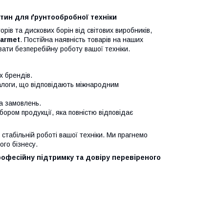
тин для ґрунтообробної техніки
рів та дискових борін від світових виробників,
Farmet
. Постійна наявність товарів на наших
ати безперебійну роботу вашої техніки.
х брендів.
налоги, що відповідають міжнародним
ка замовлень.
ибором продукції, яка повністю відповідає
стабільній роботі вашої техніки. Ми прагнемо
го бізнесу.
рофесійну підтримку та довіру перевіреного