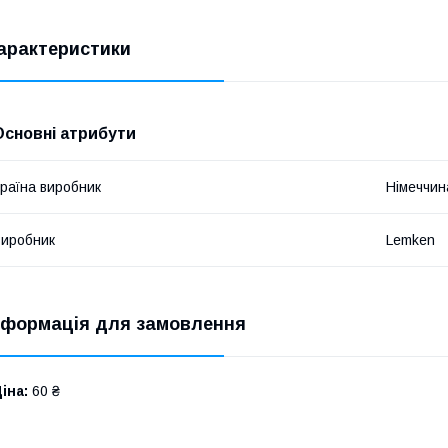
арактеристики
Основні атрибути
раїна виробник
Німеччин
иробник
Lemken
нформація для замовлення
іна:
60 ₴