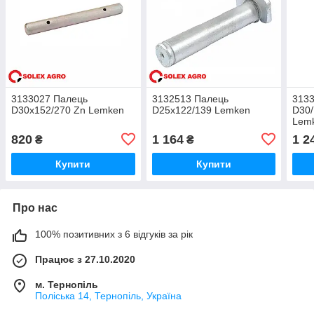
3133027 Палець
3132513 Палець
313
D30x152/270 Zn Lemken
D25x122/139 Lemken
D30/
Lem
820
1 164
1 2
₴
₴
Купити
Купити
Про нас
100% позитивних з 6 відгуків за рік
Працює з 27.10.2020
м. Тернопіль
Поліська 14, Тернопіль, Україна