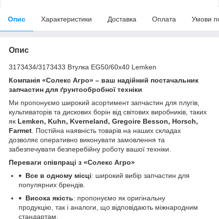
Опис
Характеристики
Доставка
Оплата
Умови п
Опис
3173434/3173433 Втулка EG50/60х40 Lemken
Компанія «Солекс Агро» – ваш надійний постачальник
запчастин для ґрунтообробної техніки
Ми пропонуємо широкий асортимент запчастин для плугів,
культиваторів та дискових борін від світових виробників, таких
як
Lemken, Kuhn, Kverneland, Gregoire Besson, Horsch,
Farmet
. Постійна наявність товарів на наших складах
дозволяє оперативно виконувати замовлення та
забезпечувати безперебійну роботу вашої техніки.
Переваги співпраці з «Солекс Агро»
Все в одному місці
: широкий вибір запчастин для
популярних брендів.
Висока якість
: пропонуємо як оригінальну
продукцію, так і аналоги, що відповідають міжнародним
стандартам.