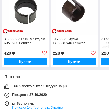
3173392/31710197 Втулка
3173368 Втулка
3173
60/70x50 Lemken
EG35/40x40 Lemken
EG6
Lem
420
228
220
₴
₴
Купити
Купити
Про нас
100% позитивних з 6 відгуків за рік
Працює з 27.10.2020
м. Тернопіль
Поліська 14, Тернопіль, Україна