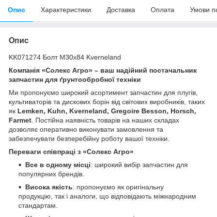
Опис
Характеристики
Доставка
Оплата
Умови п
Опис
KK071274 Болт М30х84 Kverneland
Компанія «Солекс Агро» – ваш надійний постачальник
запчастин для ґрунтообробної техніки
Ми пропонуємо широкий асортимент запчастин для плугів,
культиваторів та дискових борін від світових виробників, таких
як
Lemken, Kuhn, Kverneland, Gregoire Besson, Horsch,
Farmet
. Постійна наявність товарів на наших складах
дозволяє оперативно виконувати замовлення та
забезпечувати безперебійну роботу вашої техніки.
Переваги співпраці з «Солекс Агро»
Все в одному місці
: широкий вибір запчастин для
популярних брендів.
Висока якість
: пропонуємо як оригінальну
продукцію, так і аналоги, що відповідають міжнародним
стандартам.