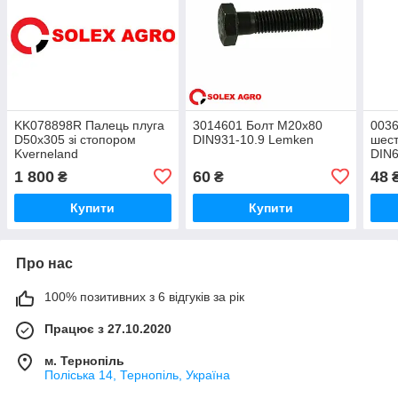
KK078898R Палець плуга
3014601 Болт М20х80
0036
D50х305 зі стопором
DIN931-10.9 Lemken
шест
Kverneland
DIN6
1 800
60
48
₴
₴
Купити
Купити
Про нас
100% позитивних з 6 відгуків за рік
Працює з 27.10.2020
м. Тернопіль
Поліська 14, Тернопіль, Україна