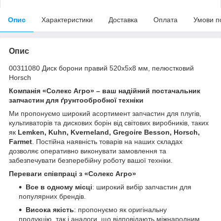
Опис
Характеристики
Доставка
Оплата
Умови п
Опис
00311080 Диск борони правий 520х5х8 мм, пелюстковий
Horsch
Компанія «Солекс Агро» – ваш надійний постачальник
запчастин для ґрунтообробної техніки
Ми пропонуємо широкий асортимент запчастин для плугів,
культиваторів та дискових борін від світових виробників, таких
як
Lemken, Kuhn, Kverneland, Gregoire Besson, Horsch,
Farmet
. Постійна наявність товарів на наших складах
дозволяє оперативно виконувати замовлення та
забезпечувати безперебійну роботу вашої техніки.
Переваги співпраці з «Солекс Агро»
Все в одному місці
: широкий вибір запчастин для
популярних брендів.
Висока якість
: пропонуємо як оригінальну
продукцію, так і аналоги, що відповідають міжнародним