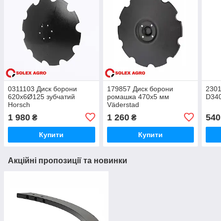
0311103 Диск борони
179857 Диск борони
2301
620х6Ø125 зубчатий
ромашка 470х5 мм
D34
Horsch
Väderstad
1 980
1 260
540
₴
₴
Купити
Купити
Акційні пропозиції та новинки