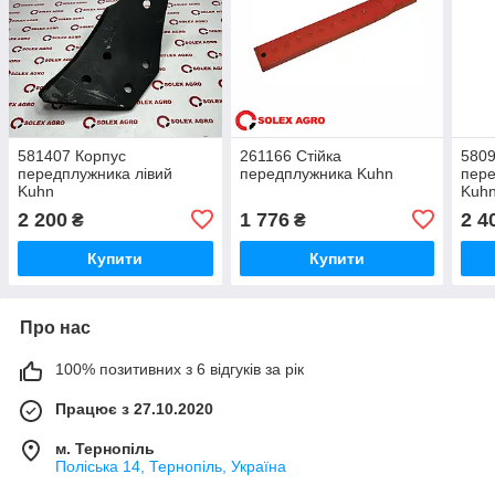
581407 Корпус
261166 Стійка
5809
передплужника лівий
передплужника Kuhn
пере
Kuhn
Kuh
2 200
1 776
2 4
₴
₴
Купити
Купити
Про нас
100% позитивних з 6 відгуків за рік
Працює з 27.10.2020
м. Тернопіль
Поліська 14, Тернопіль, Україна