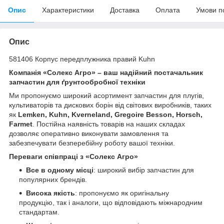
Опис
Характеристики
Доставка
Оплата
Умови п
Опис
581406 Корпус передплужника правий Kuhn
Компанія «Солекс Агро» – ваш надійний постачальник
запчастин для ґрунтообробної техніки
Ми пропонуємо широкий асортимент запчастин для плугів,
культиваторів та дискових борін від світових виробників, таких
як
Lemken, Kuhn, Kverneland, Gregoire Besson, Horsch,
Farmet
. Постійна наявність товарів на наших складах
дозволяє оперативно виконувати замовлення та
забезпечувати безперебійну роботу вашої техніки.
Переваги співпраці з «Солекс Агро»
Все в одному місці
: широкий вибір запчастин для
популярних брендів.
Висока якість
: пропонуємо як оригінальну
продукцію, так і аналоги, що відповідають міжнародним
стандартам.