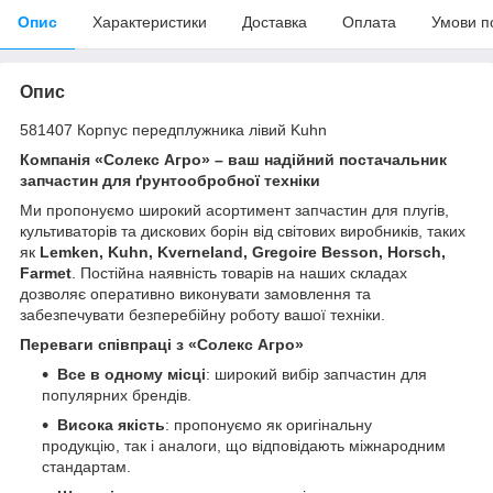
Опис
Характеристики
Доставка
Оплата
Умови п
Опис
581407 Корпус передплужника лівий Kuhn
Компанія «Солекс Агро» – ваш надійний постачальник
запчастин для ґрунтообробної техніки
Ми пропонуємо широкий асортимент запчастин для плугів,
культиваторів та дискових борін від світових виробників, таких
як
Lemken, Kuhn, Kverneland, Gregoire Besson, Horsch,
Farmet
. Постійна наявність товарів на наших складах
дозволяє оперативно виконувати замовлення та
забезпечувати безперебійну роботу вашої техніки.
Переваги співпраці з «Солекс Агро»
Все в одному місці
: широкий вибір запчастин для
популярних брендів.
Висока якість
: пропонуємо як оригінальну
продукцію, так і аналоги, що відповідають міжнародним
стандартам.