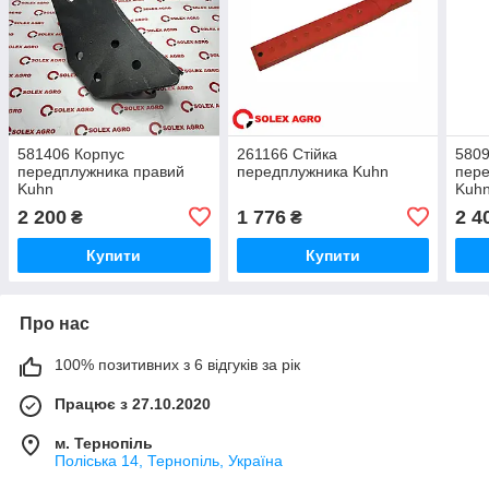
581406 Корпус
261166 Стійка
5809
передплужника правий
передплужника Kuhn
пере
Kuhn
Kuh
2 200
1 776
2 4
₴
₴
Купити
Купити
Про нас
100% позитивних з 6 відгуків за рік
Працює з 27.10.2020
м. Тернопіль
Поліська 14, Тернопіль, Україна