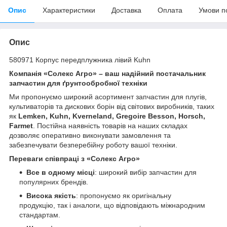
Опис
Характеристики
Доставка
Оплата
Умови п
Опис
580971 Корпус передплужника лівий Kuhn
Компанія «Солекс Агро» – ваш надійний постачальник
запчастин для ґрунтообробної техніки
Ми пропонуємо широкий асортимент запчастин для плугів,
культиваторів та дискових борін від світових виробників, таких
як
Lemken, Kuhn, Kverneland, Gregoire Besson, Horsch,
Farmet
. Постійна наявність товарів на наших складах
дозволяє оперативно виконувати замовлення та
забезпечувати безперебійну роботу вашої техніки.
Переваги співпраці з «Солекс Агро»
Все в одному місці
: широкий вибір запчастин для
популярних брендів.
Висока якість
: пропонуємо як оригінальну
продукцію, так і аналоги, що відповідають міжнародним
стандартам.