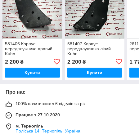
581406 Корпус
581407 Корпус
2611
передплужника правий
передплужника лівий
пер
Kuhn
Kuhn
2 200
2 200
1 7
₴
₴
Купити
Купити
Про нас
100% позитивних з 6 відгуків за рік
Працює з 27.10.2020
м. Тернопіль
Поліська 14, Тернопіль, Україна