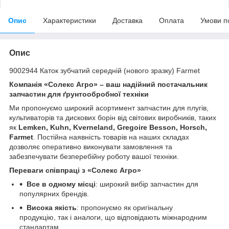
Опис
Характеристики
Доставка
Оплата
Умови п
Опис
9002944 Каток зубчатий середній (нового зразку) Farmet
Компанія «Солекс Агро» – ваш надійний постачальник
запчастин для ґрунтообробної техніки
Ми пропонуємо широкий асортимент запчастин для плугів,
культиваторів та дискових борін від світових виробників, таких
як
Lemken, Kuhn, Kverneland, Gregoire Besson, Horsch,
Farmet
. Постійна наявність товарів на наших складах
дозволяє оперативно виконувати замовлення та
забезпечувати безперебійну роботу вашої техніки.
Переваги співпраці з «Солекс Агро»
Все в одному місці
: широкий вибір запчастин для
популярних брендів.
Висока якість
: пропонуємо як оригінальну
продукцію, так і аналоги, що відповідають міжнародним
стандартам.