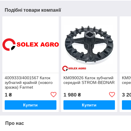
Подібні товари компанії
4009333/4001567 Каток
KM090026 Каток зубчатий
KM09
зубчатий крайній (нового
середній STROM-BEDNAR
сер
зразка) Farmet
1
1 980
3 2
₴
₴
Купити
Купити
Про нас